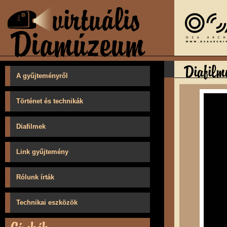
A gyűjteményről
Történet és technikák
Diafilmek
Link gyűjtemény
Rólunk írták
Technikai eszközök