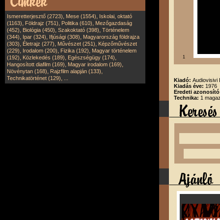
,
,
Ismeretterjesztő (2723)
Mese (1554)
Iskolai, oktató
,
,
,
(1163)
Földrajz (751)
Politika (610)
Mezőgazdaság
,
,
,
(452)
Biológia (450)
Szakoktató (398)
Történelem
,
,
,
(344)
Ipar (324)
Ifjúsági (308)
Magyarország földrajza
,
,
,
(303)
Életrajz (277)
Művészet (251)
Képzőművészet
,
,
,
(229)
Irodalom (200)
Fizika (192)
Magyar történelem
,
,
,
(192)
Közlekedés (189)
Egészségügy (174)
1
,
,
Hangosított diafilm (169)
Magyar irodalom (169)
,
,
Növénytan (168)
Rajzfilm alapján (133)
,
Technikatörténet (129)
...
Kiadó:
Audiovisivi 
Kiadás éve:
1976
Eredeti azonosít
Technika:
1 magazi