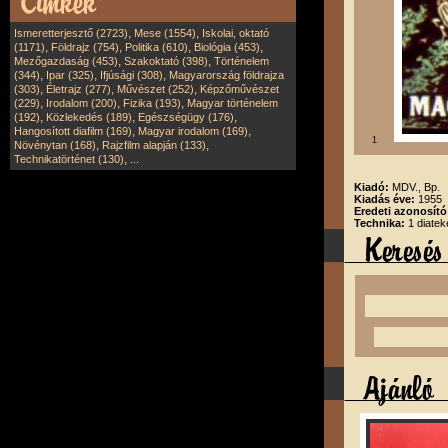
,
,
Ismeretterjesztő (2723)
Mese (1554)
Iskolai, oktató
,
,
,
,
(1171)
Földrajz (754)
Politika (610)
Biológia (453)
,
,
Mezőgazdaság (453)
Szakoktató (398)
Történelem
,
,
,
(344)
Ipar (325)
Ifjúsági (308)
Magyarország földrajza
,
,
,
(303)
Életrajz (277)
Művészet (252)
Képzőművészet
,
,
,
(229)
Irodalom (200)
Fizika (193)
Magyar történelem
,
,
,
(192)
Közlekedés (189)
Egészségügy (176)
,
,
Hangosított diafilm (169)
Magyar irodalom (169)
1
,
,
Növénytan (168)
Rajzfilm alapján (133)
,
Technikatörténet (130)
...
Kiadó:
MDV., Bp.
Kiadás éve:
1955
Eredeti azonosító
Technika:
1 diatek