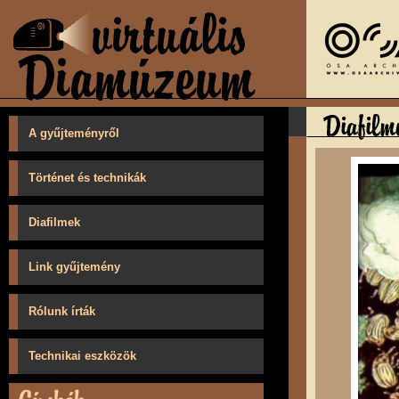
A gyűjteményről
Történet és technikák
Diafilmek
Link gyűjtemény
Rólunk írták
Technikai eszközök