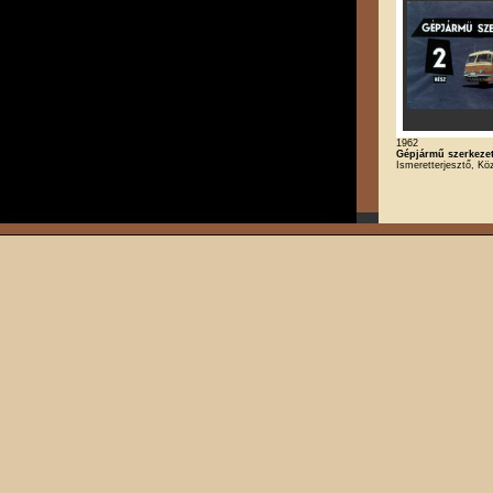
1962
Gépjármű szerkezet
Ismeretterjesztő, Kö