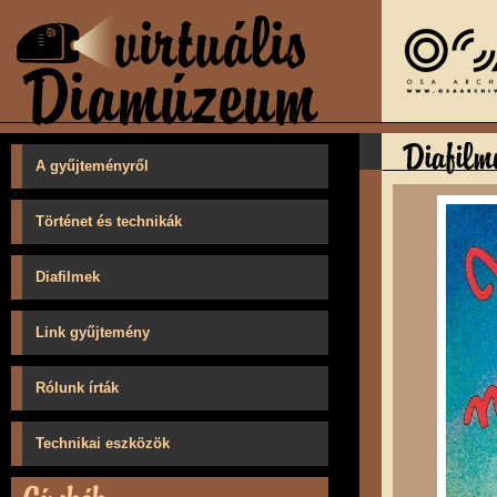
A gyűjteményről
Történet és technikák
Diafilmek
Link gyűjtemény
Rólunk írták
Technikai eszközök