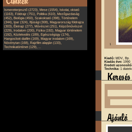
,
,
Ismeretterjesztő (2723)
Mese (1554)
Iskolai, oktató
,
,
,
(1163)
Földrajz (751)
Politika (610)
Mezőgazdaság
,
,
,
(452)
Biológia (450)
Szakoktató (398)
Történelem
,
,
,
(344)
Ipar (324)
Ifjúsági (308)
Magyarország földrajza
,
,
,
(303)
Életrajz (277)
Művészet (251)
Képzőművészet
,
,
,
(229)
Irodalom (200)
Fizika (192)
Magyar történelem
,
,
,
(192)
Közlekedés (189)
Egészségügy (174)
,
,
Hangosított diafilm (169)
Magyar irodalom (169)
,
,
Növénytan (168)
Rajzfilm alapján (133)
1
,
Technikatörténet (129)
...
Kiadó:
MDV., Bp.
Kiadás éve:
1990
Eredeti azonosító
Technika:
1 diatek