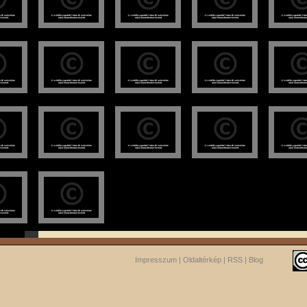
Impresszum
|
Oldaltérkép
|
RSS
|
Blog