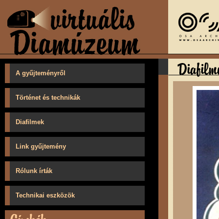
A gyűjteményről
Történet és technikák
Diafilmek
Link gyűjtemény
Rólunk írták
Technikai eszközök