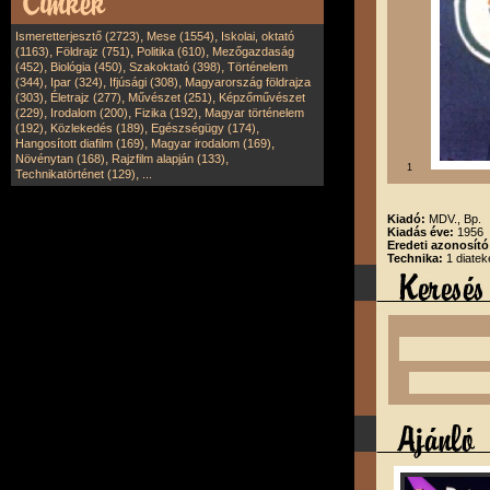
,
,
Ismeretterjesztő (2723)
Mese (1554)
Iskolai, oktató
,
,
,
(1163)
Földrajz (751)
Politika (610)
Mezőgazdaság
,
,
,
(452)
Biológia (450)
Szakoktató (398)
Történelem
,
,
,
(344)
Ipar (324)
Ifjúsági (308)
Magyarország földrajza
,
,
,
(303)
Életrajz (277)
Művészet (251)
Képzőművészet
,
,
,
(229)
Irodalom (200)
Fizika (192)
Magyar történelem
,
,
,
(192)
Közlekedés (189)
Egészségügy (174)
,
,
Hangosított diafilm (169)
Magyar irodalom (169)
,
,
Növénytan (168)
Rajzfilm alapján (133)
1
,
Technikatörténet (129)
...
Kiadó:
MDV., Bp.
Kiadás éve:
1956
Eredeti azonosít
Technika:
1 diatek