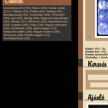
,
,
Ismeretterjesztő (2723)
Mese (1554)
Iskolai, oktató
,
,
,
,
(1171)
Földrajz (754)
Politika (610)
Biológia (453)
,
,
Mezőgazdaság (453)
Szakoktató (398)
Történelem
,
,
,
(344)
Ipar (325)
Ifjúsági (308)
Magyarország földrajza
,
,
,
(303)
Életrajz (277)
Művészet (252)
Képzőművészet
,
,
,
(229)
Irodalom (200)
Fizika (193)
Magyar történelem
,
,
,
(192)
Közlekedés (189)
Egészségügy (176)
,
,
Hangosított diafilm (169)
Magyar irodalom (169)
,
,
Növénytan (168)
Rajzfilm alapján (133)
1
,
Technikatörténet (130)
...
Kiadó:
MDV., Bp.
Kiadás éve:
1962
Eredeti azonosít
Technika:
1 diatek