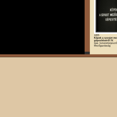
1955
Képek a szovjet m
gépesítéséről IV.
Ipar, Ismeretterjesztő
Mezőgazdaság