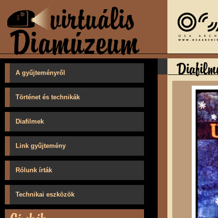
A gyűjteményről
Történet és technikák
Diafilmek
Link gyűjtemény
Rólunk írták
Technikai eszközök