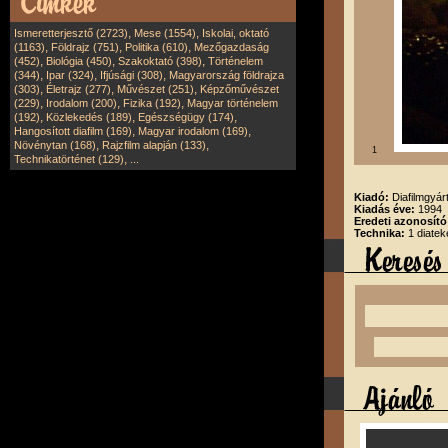
,
,
Ismeretterjesztő (2723)
Mese (1554)
Iskolai, oktató
,
,
,
(1163)
Földrajz (751)
Politika (610)
Mezőgazdaság
,
,
,
(452)
Biológia (450)
Szakoktató (398)
Történelem
,
,
,
(344)
Ipar (324)
Ifjúsági (308)
Magyarország földrajza
,
,
,
(303)
Életrajz (277)
Művészet (251)
Képzőművészet
,
,
,
(229)
Irodalom (200)
Fizika (192)
Magyar történelem
,
,
,
(192)
Közlekedés (189)
Egészségügy (174)
,
,
Hangosított diafilm (169)
Magyar irodalom (169)
,
,
Növénytan (168)
Rajzfilm alapján (133)
1
,
Technikatörténet (129)
...
Kiadó:
Diafilmgyárt
Kiadás éve:
1994
Eredeti azonosító
Technika:
1 diatek