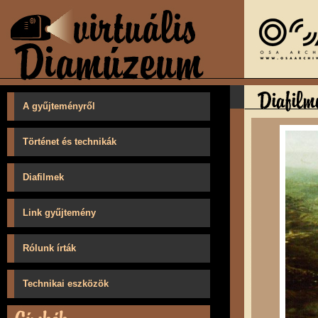
A gyűjteményről
Történet és technikák
Diafilmek
Link gyűjtemény
Rólunk írták
Technikai eszközök