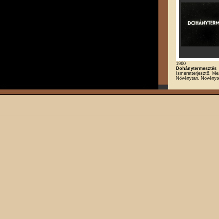
1960
Dohánytermesztés
Ismeretterjesztő, M
Növénytan, Növényt