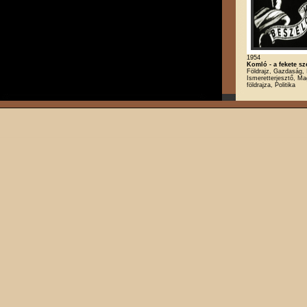
1954
Komló - a fekete s
Földrajz, Gazdaság, 
Ismeretterjesztő, M
földrajza, Politika