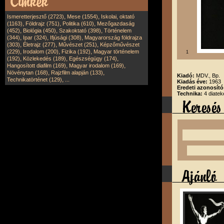
,
,
Ismeretterjesztő (2723)
Mese (1554)
Iskolai, oktató
,
,
,
(1163)
Földrajz (751)
Politika (610)
Mezőgazdaság
,
,
,
(452)
Biológia (450)
Szakoktató (398)
Történelem
,
,
,
(344)
Ipar (324)
Ifjúsági (308)
Magyarország földrajza
,
,
,
(303)
Életrajz (277)
Művészet (251)
Képzőművészet
,
,
,
(229)
Irodalom (200)
Fizika (192)
Magyar történelem
1
,
,
,
(192)
Közlekedés (189)
Egészségügy (174)
,
,
Hangosított diafilm (169)
Magyar irodalom (169)
,
,
Növénytan (168)
Rajzfilm alapján (133)
Kiadó:
MDV., Bp.
,
Technikatörténet (129)
...
Kiadás éve:
1963
Eredeti azonosít
Technika:
4 diatek