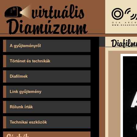
A gyűjteményről
Történet és technikák
Diafilmek
Link gyűjtemény
Rólunk írták
Technikai eszközök