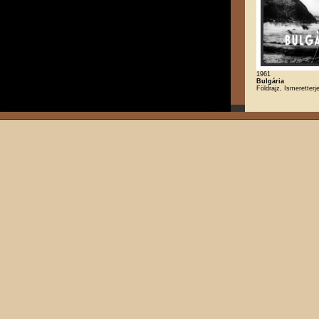
1961
Bulgária
Földrajz, Ismeretterje