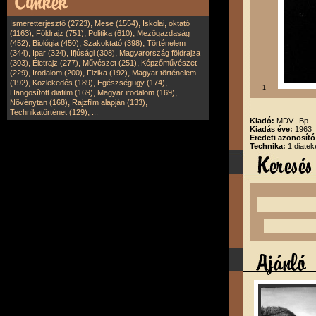
,
,
Ismeretterjesztő (2723)
Mese (1554)
Iskolai, oktató
,
,
,
(1163)
Földrajz (751)
Politika (610)
Mezőgazdaság
,
,
,
(452)
Biológia (450)
Szakoktató (398)
Történelem
,
,
,
(344)
Ipar (324)
Ifjúsági (308)
Magyarország földrajza
,
,
,
(303)
Életrajz (277)
Művészet (251)
Képzőművészet
,
,
,
(229)
Irodalom (200)
Fizika (192)
Magyar történelem
,
,
,
(192)
Közlekedés (189)
Egészségügy (174)
1
,
,
Hangosított diafilm (169)
Magyar irodalom (169)
,
,
Növénytan (168)
Rajzfilm alapján (133)
,
Technikatörténet (129)
...
Kiadó:
MDV., Bp.
Kiadás éve:
1963
Eredeti azonosít
Technika:
1 diatek