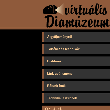
A gyűjteményről
Történet és technikák
Diafilmek
Link gyűjtemény
Rólunk írták
Technikai eszközök