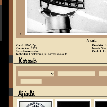
1
A radar
Kiadó:
MDV., Bp.
Készítők:
í
Kiadás éve:
1963
Molnár Ottó
Eredeti azonosító:
Címkék:
Fiz
Technika:
1 diatekercs, 60 normál kocka, ff.