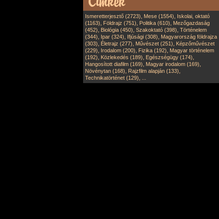
,
,
Ismeretterjesztő (2723)
Mese (1554)
Iskolai, oktató
,
,
,
(1163)
Földrajz (751)
Politika (610)
Mezőgazdaság
,
,
,
(452)
Biológia (450)
Szakoktató (398)
Történelem
,
,
,
(344)
Ipar (324)
Ifjúsági (308)
Magyarország földrajza
,
,
,
(303)
Életrajz (277)
Művészet (251)
Képzőművészet
,
,
,
(229)
Irodalom (200)
Fizika (192)
Magyar történelem
,
,
,
(192)
Közlekedés (189)
Egészségügy (174)
,
,
Hangosított diafilm (169)
Magyar irodalom (169)
,
,
Növénytan (168)
Rajzfilm alapján (133)
,
Technikatörténet (129)
...