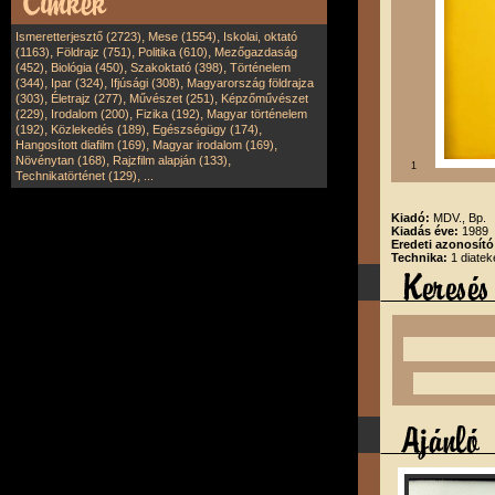
,
,
Ismeretterjesztő (2723)
Mese (1554)
Iskolai, oktató
,
,
,
(1163)
Földrajz (751)
Politika (610)
Mezőgazdaság
,
,
,
(452)
Biológia (450)
Szakoktató (398)
Történelem
,
,
,
(344)
Ipar (324)
Ifjúsági (308)
Magyarország földrajza
,
,
,
(303)
Életrajz (277)
Művészet (251)
Képzőművészet
,
,
,
(229)
Irodalom (200)
Fizika (192)
Magyar történelem
,
,
,
(192)
Közlekedés (189)
Egészségügy (174)
,
,
Hangosított diafilm (169)
Magyar irodalom (169)
,
,
Növénytan (168)
Rajzfilm alapján (133)
1
,
Technikatörténet (129)
...
Kiadó:
MDV., Bp.
Kiadás éve:
1989
Eredeti azonosító
Technika:
1 diatek