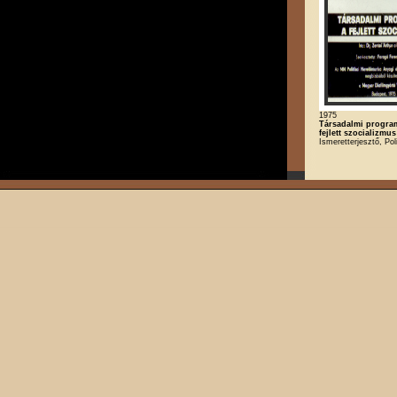
1975
Társadalmi progra
fejlett szocializmus
Ismeretterjesztő, Poli