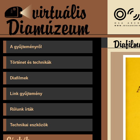
A gyűjteményről
Történet és technikák
Diafilmek
Link gyűjtemény
Rólunk írták
Technikai eszközök