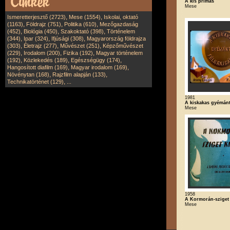
A kis prímás
Mese
,
,
Ismeretterjesztő (2723)
Mese (1554)
Iskolai, oktató
,
,
,
(1163)
Földrajz (751)
Politika (610)
Mezőgazdaság
,
,
,
(452)
Biológia (450)
Szakoktató (398)
Történelem
,
,
,
(344)
Ipar (324)
Ifjúsági (308)
Magyarország földrajza
,
,
,
(303)
Életrajz (277)
Művészet (251)
Képzőművészet
,
,
,
(229)
Irodalom (200)
Fizika (192)
Magyar történelem
,
,
,
(192)
Közlekedés (189)
Egészségügy (174)
,
,
Hangosított diafilm (169)
Magyar irodalom (169)
,
,
Növénytan (168)
Rajzfilm alapján (133)
,
Technikatörténet (129)
...
1981
A kiskakas gyémánt 
Mese
1958
A Kormorán-sziget
Mese