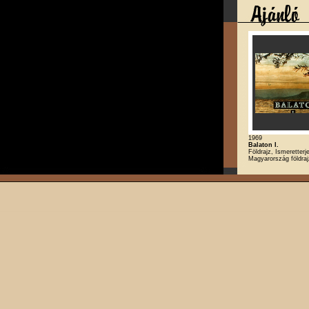
1969
Balaton I.
Földrajz, Ismeretterj
Magyarország földra