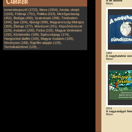
A mi autónk
Mese
,
,
Ismeretterjesztő (2723)
Mese (1554)
Iskolai, oktató
,
,
,
(1163)
Földrajz (751)
Politika (610)
Mezőgazdaság
,
,
,
(452)
Biológia (450)
Szakoktató (398)
Történelem
,
,
,
(344)
Ipar (324)
Ifjúsági (308)
Magyarország földrajza
,
,
,
(303)
Életrajz (277)
Művészet (251)
Képzőművészet
,
,
,
(229)
Irodalom (200)
Fizika (192)
Magyar történelem
,
,
,
(192)
Közlekedés (189)
Egészségügy (174)
,
,
Hangosított diafilm (169)
Magyar irodalom (169)
,
,
Növénytan (168)
Rajzfilm alapján (133)
,
Technikatörténet (129)
...
1962
A nagyhatalmú sün
Mese
2014
A nagyravágyó feke
Mese