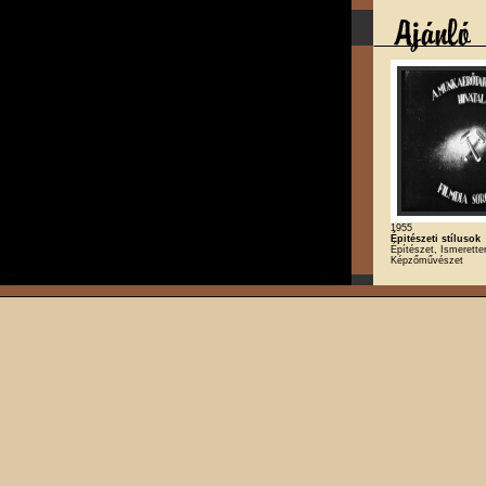
1955
Épitészeti stílusok
Építészet, Ismeretter
Képzőművészet