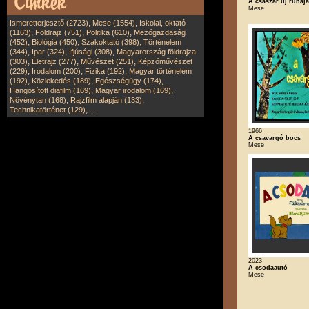
A császár új ruhája
Mese
,
,
Ismeretterjesztő (2723)
Mese (1554)
Iskolai, oktató
,
,
,
(1163)
Földrajz (751)
Politika (610)
Mezőgazdaság
,
,
,
(452)
Biológia (450)
Szakoktató (398)
Történelem
,
,
,
(344)
Ipar (324)
Ifjúsági (308)
Magyarország földrajza
,
,
,
(303)
Életrajz (277)
Művészet (251)
Képzőművészet
,
,
,
(229)
Irodalom (200)
Fizika (192)
Magyar történelem
,
,
,
(192)
Közlekedés (189)
Egészségügy (174)
,
,
Hangosított diafilm (169)
Magyar irodalom (169)
,
,
Növénytan (168)
Rajzfilm alapján (133)
,
Technikatörténet (129)
...
1966
A csavargó bocs
Mese
2023
A csodaautó
Mese