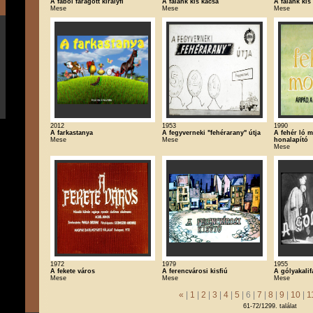
A fából faragott királyfi
A falánk kis kacsa
A falánk kis
Mese
Mese
Mese
2012
1953
1990
A farkastanya
A fegyverneki "fehérarany" útja
A fehér ló m
Mese
Mese
honalapító
Mese
1972
1979
1955
A fekete város
A ferencvárosi kisfiú
A gólyakalif
Mese
Mese
Mese
«
|
1
|
2
|
3
|
4
|
5
| 6 |
7
|
8
|
9
|
10
|
1
61-72/1299. találat