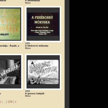
 kacsa
A farkastanya
Mese
1955
ondája : Árpád, a
A fehérorrú mókuska
Mese
1954
a
A gonosz hattyúk
Mese
1
| ... |
109
|
»