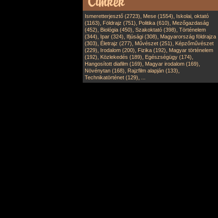
,
,
Ismeretterjesztő (2723)
Mese (1554)
Iskolai, oktató
,
,
,
(1163)
Földrajz (751)
Politika (610)
Mezőgazdaság
,
,
,
(452)
Biológia (450)
Szakoktató (398)
Történelem
,
,
,
(344)
Ipar (324)
Ifjúsági (308)
Magyarország földrajza
,
,
,
(303)
Életrajz (277)
Művészet (251)
Képzőművészet
,
,
,
(229)
Irodalom (200)
Fizika (192)
Magyar történelem
,
,
,
(192)
Közlekedés (189)
Egészségügy (174)
,
,
Hangosított diafilm (169)
Magyar irodalom (169)
,
,
Növénytan (168)
Rajzfilm alapján (133)
,
Technikatörténet (129)
...