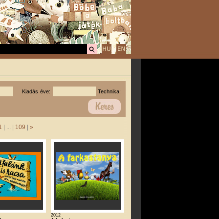
Kiadás éve:
Technika:
1
| ... |
109
|
»
2012