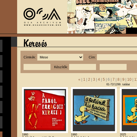
Címkék:
Cím:
Készítők:
«
|
1
|
2
|
3
|
4
|
5
| 6 |
7
|
8
|
9
|
10
|
1
61-72/1299. találat
1960
1960
2025