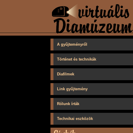
A gyűjteményről
Történet és technikák
Diafilmek
Link gyűjtemény
Rólunk írták
Technikai eszközök