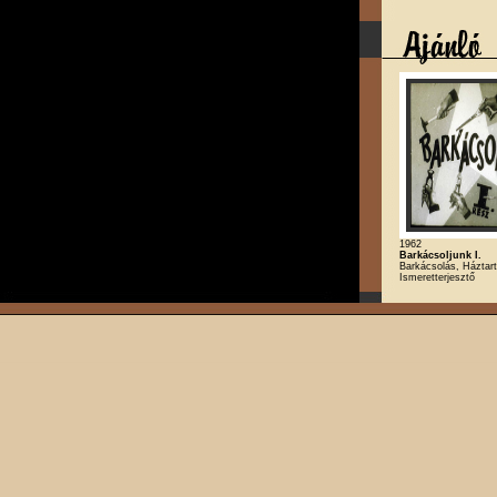
1962
Barkácsoljunk I.
Barkácsolás, Háztart
Ismeretterjesztő