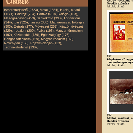
Ahogy növekedtünk I
Óvodák számára
Iskolai, oktató
,
,
Ismeretterjesztő (2723)
Mese (1554)
Iskolai, oktató
,
,
,
,
(1171)
Földrajz (754)
Politika (610)
Biológia (453)
,
,
Mezőgazdaság (453)
Szakoktató (398)
Történelem
,
,
,
(344)
Ipar (325)
Ifjúsági (308)
Magyarország földrajza
,
,
,
(303)
Életrajz (277)
Művészet (252)
Képzőművészet
,
,
,
(229)
Irodalom (200)
Fizika (193)
Magyar történelem
,
,
,
(192)
Közlekedés (189)
Egészségügy (176)
,
,
Hangosított diafilm (169)
Magyar irodalom (169)
,
,
Növénytan (168)
Rajzfilm alapján (133)
,
Technikatörténet (130)
...
1981
Alapfokon - "nagyo
: képes-hangos nye
Iskolai, oktató
1971
Állatok, madarak, r
Óvodák számára
Iskolai, oktató