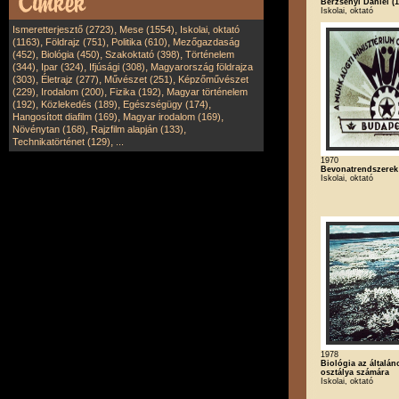
Berzsenyi Dániel (1
Iskolai, oktató
,
,
Ismeretterjesztő (2723)
Mese (1554)
Iskolai, oktató
,
,
,
(1163)
Földrajz (751)
Politika (610)
Mezőgazdaság
,
,
,
(452)
Biológia (450)
Szakoktató (398)
Történelem
,
,
,
(344)
Ipar (324)
Ifjúsági (308)
Magyarország földrajza
,
,
,
(303)
Életrajz (277)
Művészet (251)
Képzőművészet
,
,
,
(229)
Irodalom (200)
Fizika (192)
Magyar történelem
,
,
,
(192)
Közlekedés (189)
Egészségügy (174)
,
,
Hangosított diafilm (169)
Magyar irodalom (169)
,
,
Növénytan (168)
Rajzfilm alapján (133)
,
Technikatörténet (129)
...
1970
Bevonatrendszerek
Iskolai, oktató
1978
Biológia az általán
osztálya számára
Iskolai, oktató