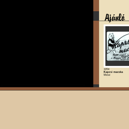
1954
Kapzsi macska
Mese