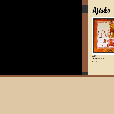
1985
Lipunyuska
Mese