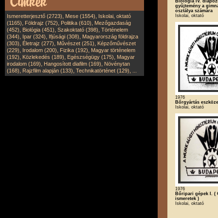
Biológia IV. diapozi
gyűjtemény a gimn
osztálya számára
,
,
Iskolai, oktató
Ismeretterjesztő (2723)
Mese (1554)
Iskolai, oktató
,
,
,
(1165)
Földrajz (752)
Politika (610)
Mezőgazdaság
,
,
,
(452)
Biológia (451)
Szakoktató (398)
Történelem
,
,
,
(344)
Ipar (324)
Ifjúsági (308)
Magyarország földrajza
,
,
,
(303)
Életrajz (277)
Művészet (251)
Képzőművészet
,
,
,
(229)
Irodalom (200)
Fizika (192)
Magyar történelem
,
,
,
(192)
Közlekedés (189)
Egészségügy (175)
Magyar
,
,
irodalom (169)
Hangosított diafilm (169)
Növénytan
,
,
,
(168)
Rajzfilm alapján (133)
Technikatörténet (129)
...
1976
Bőrgyártás eszköze
Iskolai, oktató
1976
Bőripari gépek I. (
ismeretek )
Iskolai, oktató