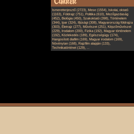
,
,
Ismeretterjesztő (2723)
Mese (1554)
Iskolai, oktató
,
,
,
(1163)
Földrajz (751)
Politika (610)
Mezőgazdaság
,
,
,
(452)
Biológia (450)
Szakoktató (398)
Történelem
,
,
,
(344)
Ipar (324)
Ifjúsági (308)
Magyarország földrajza
,
,
,
(303)
Életrajz (277)
Művészet (251)
Képzőművészet
,
,
,
(229)
Irodalom (200)
Fizika (192)
Magyar történelem
,
,
,
(192)
Közlekedés (189)
Egészségügy (174)
,
,
Hangosított diafilm (169)
Magyar irodalom (169)
,
,
Növénytan (168)
Rajzfilm alapján (133)
,
Technikatörténet (129)
...