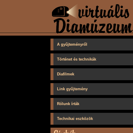
A gyűjteményről
Történet és technikák
Diafilmek
Link gyűjtemény
Rólunk írták
Technikai eszközök