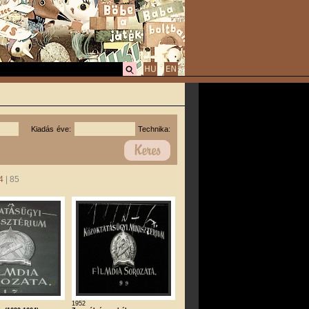
Kiadás éve:
Technika:
4
| 85
1952