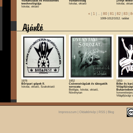
Vulkanizálás és fröccsöntés
Vulkánosság
Zrinyi Mikló
teechnológiája
Iskolai, oktató
Iskolai, oktat
Iskolai, oktató
«
|
1
| ... |
80
|
81
|
82
|
83
|
8
1009-1012/1012. találat
1976
1952
1953
Bőripari gépek II.
Csövesvirágúak és tátogatók
Béke és bará
Iskolai, oktató, Szakoktató
sorozata
Világifjúság
Biológia, Iskolai, oktató,
Bukarestbe
Növénytan
Ismeretterjesz
Világifjúsági 
Impresszum
|
Oldaltérkép
|
RSS
|
Blog