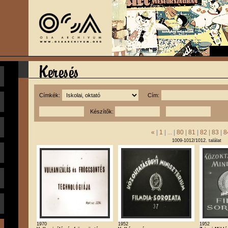
Címkék:
Cím:
Készítők:
«
|
1
| ... |
80
|
81
|
82
|
83
|
8
1009-1012/1012. találat
1970
1952
1952