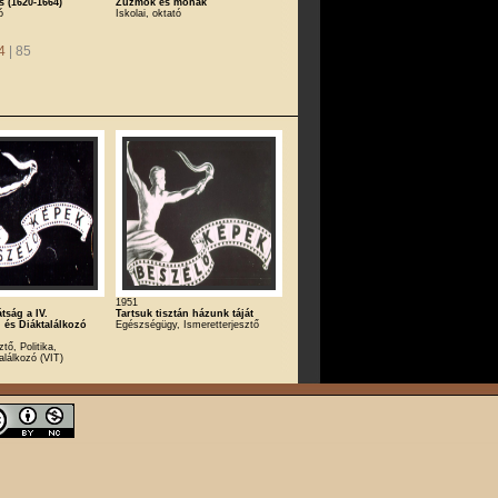
s (1620-1664)
Zuzmók és mohák
ó
Iskolai, oktató
4
| 85
1951
tság a IV.
Tartsuk tisztán házunk táját
i és Diáktalálkozó
Egészségügy, Ismeretterjesztő
n
tő, Politika,
találkozó (VIT)