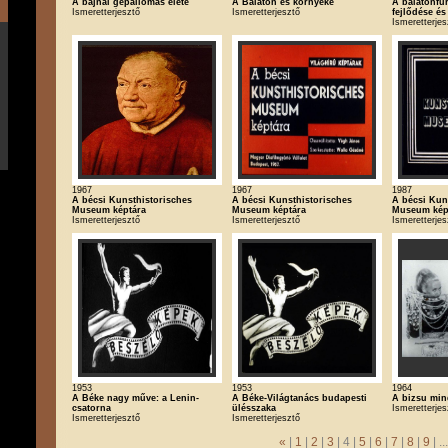
A bajnai gépállomás élete
A Balaton és környéke
A balatonfü
Ismeretterjesztő
Ismeretterjesztő
fejlődése és
Ismeretterjes
1967
1967
1987
A bécsi Kunsthistorisches
A bécsi Kunsthistorisches
A bécsi Kun
Museum képtára
Museum képtára
Museum kép
Ismeretterjesztő
Ismeretterjesztő
Ismeretterjes
1953
1953
1964
A Béke nagy műve: a Lenin-
A Béke-Világtanács budapesti
A bizsu min
csatorna
ülésszaka
Ismeretterjes
Ismeretterjesztő
Ismeretterjesztő
«
|
1
|
2
|
3
| 4 |
5
|
6
|
7
|
8
|
9
| ..