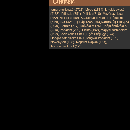
,
,
Ismeretterjesztő (2723)
Mese (1554)
Iskolai, oktató
,
,
,
(1163)
Földrajz (751)
Politika (610)
Mezőgazdaság
,
,
,
(452)
Biológia (450)
Szakoktató (398)
Történelem
,
,
,
(344)
Ipar (324)
Ifjúsági (308)
Magyarország földrajza
,
,
,
(303)
Életrajz (277)
Művészet (251)
Képzőművészet
,
,
,
(229)
Irodalom (200)
Fizika (192)
Magyar történelem
,
,
,
(192)
Közlekedés (189)
Egészségügy (174)
,
,
Hangosított diafilm (169)
Magyar irodalom (169)
,
,
Növénytan (168)
Rajzfilm alapján (133)
,
Technikatörténet (129)
...