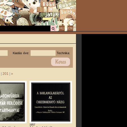
Kiadás éve:
Technika:
. |
201
|
»
1957