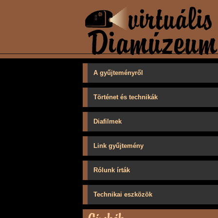
A gyűjteményről
Történet és technikák
Diafilmek
Link gyűjtemény
Rólunk írták
Technikai eszközök