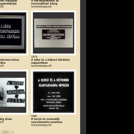
redi hajógyár
A barlanglakástól az
 gyártmányai
összerakható házig
ztő
Ismeretterjesztő
1979
sthistorisches
A béke és a háború kérdései
tára
napjainkban
ztő
Ismeretterjesztő
1960
dig divat
A borjú és novendék
ztő
szarvasmarha nevelése
Ismeretterjesztő
. |
201
|
»