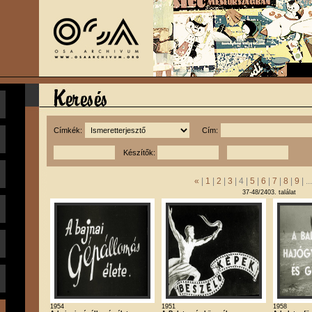
Címkék:
Cím:
Készítők:
«
|
1
|
2
|
3
| 4 |
5
|
6
|
7
|
8
|
9
| ..
37-48/2403. találat
1954
1951
1958