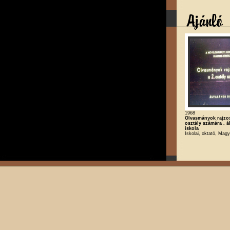
1968
Olvasmányok rajzos
osztály számára . á
iskola
Iskolai, oktató, Magy