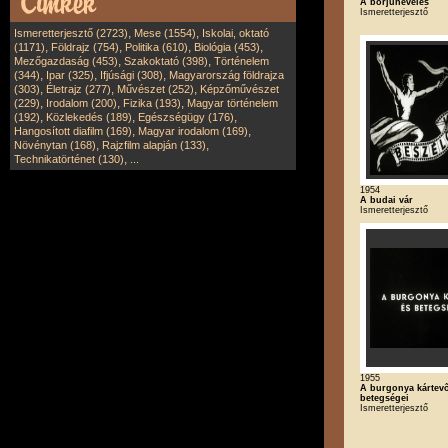
A borjúnevelés
Ismeretterjesztő
,
,
Ismeretterjesztő (2723)
Mese (1554)
Iskolai, oktató
,
,
,
,
(1171)
Földrajz (754)
Politika (610)
Biológia (453)
,
,
Mezőgazdaság (453)
Szakoktató (398)
Történelem
,
,
,
(344)
Ipar (325)
Ifjúsági (308)
Magyarország földrajza
,
,
,
(303)
Életrajz (277)
Művészet (252)
Képzőművészet
,
,
,
(229)
Irodalom (200)
Fizika (193)
Magyar történelem
,
,
,
(192)
Közlekedés (189)
Egészségügy (176)
,
,
Hangosított diafilm (169)
Magyar irodalom (169)
,
,
Növénytan (168)
Rajzfilm alapján (133)
,
Technikatörténet (130)
...
1954
A budai vár
Ismeretterjesztő
1955
A burgonya kártevő
betegségei
Ismeretterjesztő