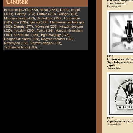
Traktorok kiegészít
berendezései I.
Szakoktató
,
,
Ismeretterjesztő (2723)
Mese (1554)
Iskolai, oktató
,
,
,
,
(1171)
Földrajz (754)
Politika (610)
Biológia (453)
,
,
Mezőgazdaság (453)
Szakoktató (398)
Történelem
,
,
,
(344)
Ipar (325)
Ifjúsági (308)
Magyarország földrajza
,
,
,
(303)
Életrajz (277)
Művészet (252)
Képzőművészet
,
,
,
(229)
Irodalom (200)
Fizika (193)
Magyar történelem
,
,
,
(192)
Közlekedés (189)
Egészségügy (176)
,
,
Hangosított diafilm (169)
Magyar irodalom (169)
,
,
Növénytan (168)
Rajzfilm alapján (133)
,
Technikatörténet (130)
...
1952
Tüzikovács szakmai
Gépi kalapácsok és
gépek
Szakoktató
1957
Vágathajtás úszó
Szakoktató