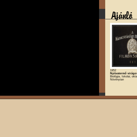
1952
Nyitvatermő virág
Biológia, Iskolai, okt
Növénytan