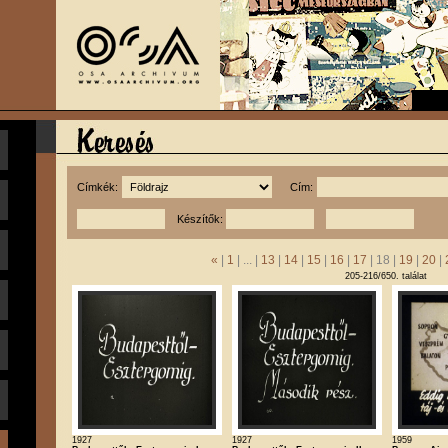
Címkék:
Cím:
Készítők:
«
|
1
| ... |
13
|
14
|
15
|
16
|
17
| 18 |
19
|
20
|
205-216/650. találat
1927
1927
1959