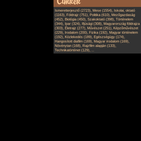
,
,
Ismeretterjesztő (2723)
Mese (1554)
Iskolai, oktató
,
,
,
(1163)
Földrajz (751)
Politika (610)
Mezőgazdaság
,
,
,
(452)
Biológia (450)
Szakoktató (398)
Történelem
,
,
,
(344)
Ipar (324)
Ifjúsági (308)
Magyarország földrajza
,
,
,
(303)
Életrajz (277)
Művészet (251)
Képzőművészet
,
,
,
(229)
Irodalom (200)
Fizika (192)
Magyar történelem
,
,
,
(192)
Közlekedés (189)
Egészségügy (174)
,
,
Hangosított diafilm (169)
Magyar irodalom (169)
,
,
Növénytan (168)
Rajzfilm alapján (133)
,
Technikatörténet (129)
...