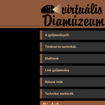
A gyűjteményről
Történet és technikák
Diafilmek
Link gyűjtemény
Rólunk írták
Technikai eszközök