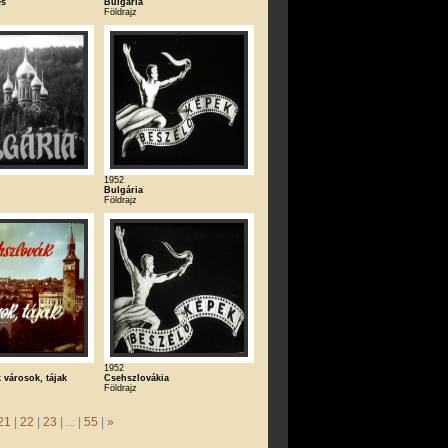
es
Bulgária
Földrajz
1952
Bulgária
Földrajz
1952
 városok, tájak
Csehszlovákia
Földrajz
21
|
22
|
23
| ... |
55
|
»