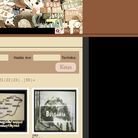
Kiadás éve:
Technika:
21
|
22
|
23
| ... |
55
|
»
1963