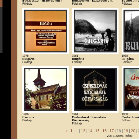
Budapesttől - Esztergomig I.
Budapesttől - Esztergomig II.
Buenos Air
Földrajz
Földrajz
Földrajz
1976
1961
1978
Bulgária
Bulgária
Bulgária
Földrajz
Földrajz
Földrajz
1986
1961
1960
Csaroda
Csehszlovák Szocialista
Csehszlovák
Földrajz
Köztársaság
Földrajz
Földrajz
«
|
1
| ... |
13
|
14
|
15
|
16
|
17
| 18 |
19
|
20
|
205-216/650. találat