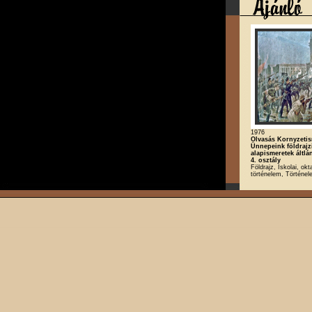
1976
Olvasás Kornyzetis
Ünnepeink földrajz
alapismeretek áltlá
4. osztály
Földrajz, Iskolai, ok
történelem, Történe