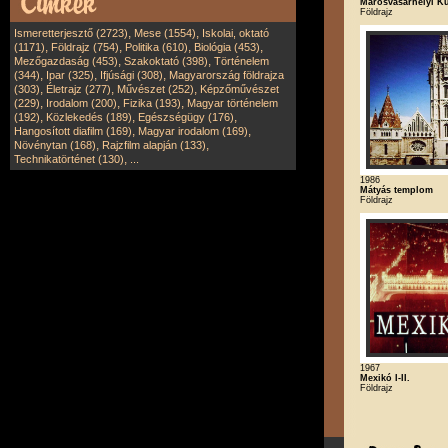
Marosvásárhelyi Ku
Földrajz
,
,
Ismeretterjesztő (2723)
Mese (1554)
Iskolai, oktató
,
,
,
,
(1171)
Földrajz (754)
Politika (610)
Biológia (453)
,
,
Mezőgazdaság (453)
Szakoktató (398)
Történelem
,
,
,
(344)
Ipar (325)
Ifjúsági (308)
Magyarország földrajza
,
,
,
(303)
Életrajz (277)
Művészet (252)
Képzőművészet
,
,
,
(229)
Irodalom (200)
Fizika (193)
Magyar történelem
,
,
,
(192)
Közlekedés (189)
Egészségügy (176)
,
,
Hangosított diafilm (169)
Magyar irodalom (169)
,
,
Növénytan (168)
Rajzfilm alapján (133)
,
Technikatörténet (130)
...
1986
Mátyás templom
Földrajz
1967
Mexikó I-II.
Földrajz