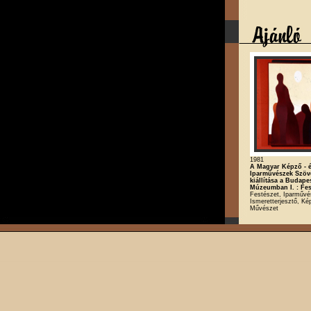
1981
A Magyar Képző - 
Iparművészek Szöv
kiállítása a Budape
Múzeumban I. : Fes
Festészet, Iparművé
Ismeretterjesztő, K
Művészet