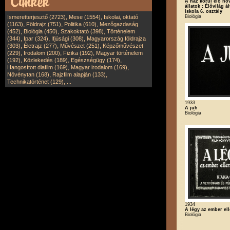
A ház körül élő nö
állatok : Élővilág á
iskola 6. osztály
,
,
Biológia
Ismeretterjesztő (2723)
Mese (1554)
Iskolai, oktató
,
,
,
(1163)
Földrajz (751)
Politika (610)
Mezőgazdaság
,
,
,
(452)
Biológia (450)
Szakoktató (398)
Történelem
,
,
,
(344)
Ipar (324)
Ifjúsági (308)
Magyarország földrajza
,
,
,
(303)
Életrajz (277)
Művészet (251)
Képzőművészet
,
,
,
(229)
Irodalom (200)
Fizika (192)
Magyar történelem
,
,
,
(192)
Közlekedés (189)
Egészségügy (174)
,
,
Hangosított diafilm (169)
Magyar irodalom (169)
,
,
Növénytan (168)
Rajzfilm alapján (133)
,
Technikatörténet (129)
...
1933
A juh
Biológia
1934
A légy az ember el
Biológia