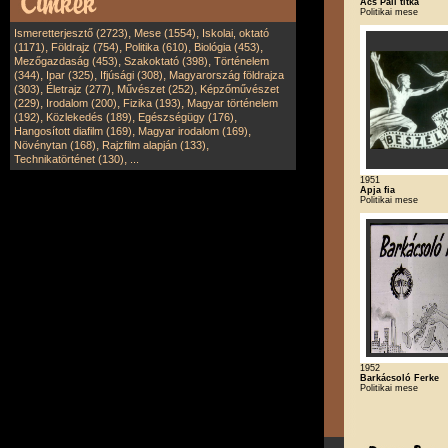
Ács Pali titka
Politikai mese
,
,
Ismeretterjesztő (2723)
Mese (1554)
Iskolai, oktató
,
,
,
,
(1171)
Földrajz (754)
Politika (610)
Biológia (453)
,
,
Mezőgazdaság (453)
Szakoktató (398)
Történelem
,
,
,
(344)
Ipar (325)
Ifjúsági (308)
Magyarország földrajza
,
,
,
(303)
Életrajz (277)
Művészet (252)
Képzőművészet
,
,
,
(229)
Irodalom (200)
Fizika (193)
Magyar történelem
,
,
,
(192)
Közlekedés (189)
Egészségügy (176)
,
,
Hangosított diafilm (169)
Magyar irodalom (169)
,
,
Növénytan (168)
Rajzfilm alapján (133)
,
Technikatörténet (130)
...
1951
Apja fia
Politikai mese
1952
Barkácsoló Ferke
Politikai mese