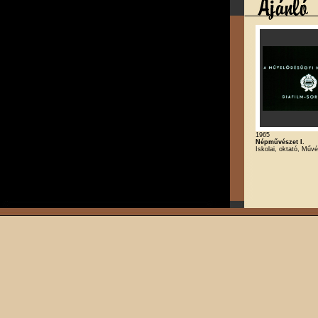
1965
Népművészet I.
Iskolai, oktató, Műv