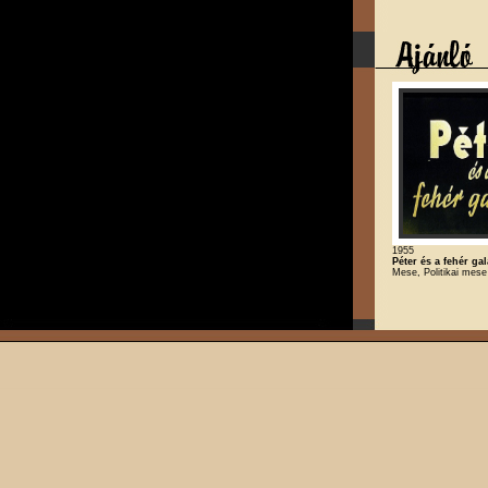
1955
Péter és a fehér ga
Mese, Politikai mese