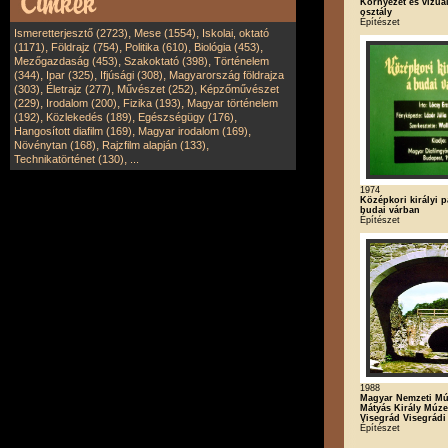
Környezet és vízuál
osztály
Építészet
,
,
Ismeretterjesztő (2723)
Mese (1554)
Iskolai, oktató
,
,
,
,
(1171)
Földrajz (754)
Politika (610)
Biológia (453)
,
,
Mezőgazdaság (453)
Szakoktató (398)
Történelem
,
,
,
(344)
Ipar (325)
Ifjúsági (308)
Magyarország földrajza
,
,
,
(303)
Életrajz (277)
Művészet (252)
Képzőművészet
,
,
,
(229)
Irodalom (200)
Fizika (193)
Magyar történelem
,
,
,
(192)
Közlekedés (189)
Egészségügy (176)
,
,
Hangosított diafilm (169)
Magyar irodalom (169)
,
,
Növénytan (168)
Rajzfilm alapján (133)
,
Technikatörténet (130)
...
1974
Középkori királyi p
budai várban
Építészet
1988
Magyar Nemzeti Mú
Mátyás Király Múz
Visegrád Visegrádi
Építészet