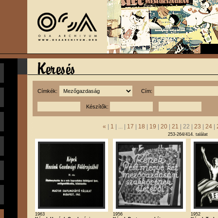
Címkék:
Cím:
Készítők:
«
|
1
| ... |
17
|
18
|
19
|
20
|
21
| 22 |
23
|
24
|
253-264/414. találat
1963
1956
1952