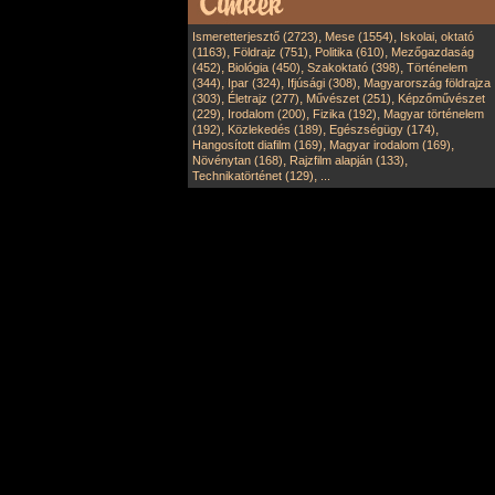
,
,
Ismeretterjesztő (2723)
Mese (1554)
Iskolai, oktató
,
,
,
(1163)
Földrajz (751)
Politika (610)
Mezőgazdaság
,
,
,
(452)
Biológia (450)
Szakoktató (398)
Történelem
,
,
,
(344)
Ipar (324)
Ifjúsági (308)
Magyarország földrajza
,
,
,
(303)
Életrajz (277)
Művészet (251)
Képzőművészet
,
,
,
(229)
Irodalom (200)
Fizika (192)
Magyar történelem
,
,
,
(192)
Közlekedés (189)
Egészségügy (174)
,
,
Hangosított diafilm (169)
Magyar irodalom (169)
,
,
Növénytan (168)
Rajzfilm alapján (133)
,
Technikatörténet (129)
...