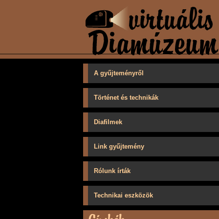
A gyűjteményről
Történet és technikák
Diafilmek
Link gyűjtemény
Rólunk írták
Technikai eszközök