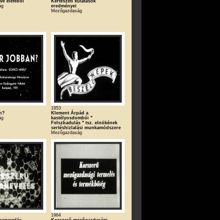
ve életéből
Kertészeti kutatások
ág
eredményei
Mezőgazdaság
1953
an?
Klement Árpád a
ág
kastélyosdombói "
Felszbadulás " tsz. elnökének
sertéshizlalási munkamódszere
Mezőgazdaság
1964
yanevelés
Korszerű mezőgazdasági