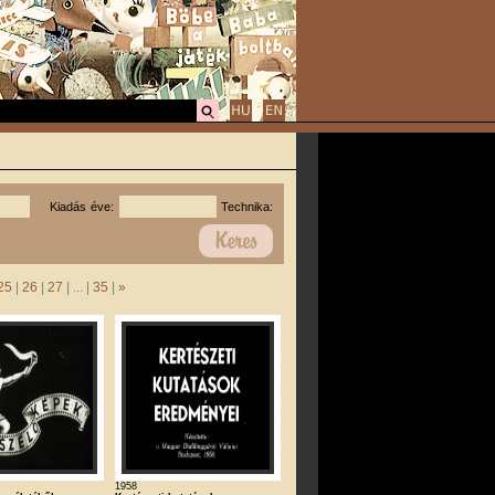
Kiadás éve:
Technika:
25
|
26
|
27
| ... |
35
|
»
1958