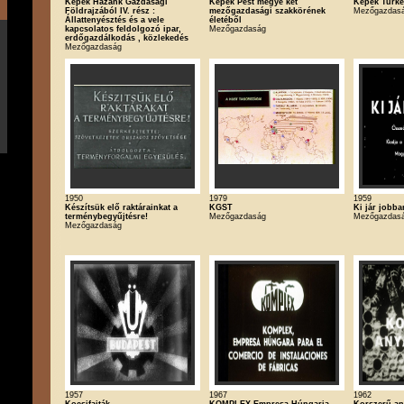
Képek Hazánk Gazdasági
Képek Pest megye két
Képek Turke
Földrajzából IV. rész :
mezőgazdasági szakkörének
Mezőgazdas
Állattenyésztés és a vele
életéből
kapcsolatos feldolgozó ipar,
Mezőgazdaság
erdőgazdálkodás , közlekedés
Mezőgazdaság
1950
1979
1959
Készítsük elő raktárainkat a
KGST
Ki jár jobb
terménybegyűjtésre!
Mezőgazdaság
Mezőgazdas
Mezőgazdaság
1957
1967
1962
Kocsifajták
KOMPLEX Empresa Húngaria
Korszerű an