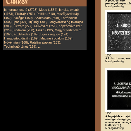
A jövedelmező
prémnyúltenyészté
Mezőgazdaság
,
,
Ismeretterjesztő (2723)
Mese (1554)
Iskolai, oktató
,
,
,
(1163)
Földrajz (751)
Politika (610)
Mezőgazdaság
,
,
,
(452)
Biológia (450)
Szakoktató (398)
Történelem
,
,
,
(344)
Ipar (324)
Ifjúsági (308)
Magyarország földrajza
,
,
,
(303)
Életrajz (277)
Művészet (251)
Képzőművészet
,
,
,
(229)
Irodalom (200)
Fizika (192)
Magyar történelem
,
,
,
(192)
Közlekedés (189)
Egészségügy (174)
,
,
Hangosított diafilm (169)
Magyar irodalom (169)
,
,
Növénytan (168)
Rajzfilm alapján (133)
,
Technikatörténet (129)
...
1956
A kukorica négyzet
Mezőgazdaság
1955
A legújabb szovjet
mezőgazdasági gép
a moszkvai mezőga
kiállításról )
Mezőgazdaság