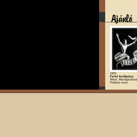
1953
Ferkó kerékpárja
Mese, Mezőgazdaság,
Politikai mese