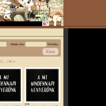
Kiadás éve:
Technika:
11
| ... |
35
|
»
1938