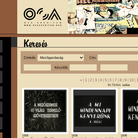
Címkék:
Cím:
Készítők:
«
|
1
|
2
|
3
|
4
|
5
| 6 |
7
|
8
|
9
|
10
|
61-72/414. találat
1956
1938
1938