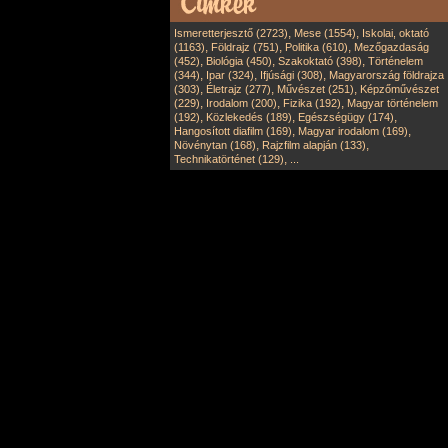
,
,
Ismeretterjesztő (2723)
Mese (1554)
Iskolai, oktató
,
,
,
(1163)
Földrajz (751)
Politika (610)
Mezőgazdaság
,
,
,
(452)
Biológia (450)
Szakoktató (398)
Történelem
,
,
,
(344)
Ipar (324)
Ifjúsági (308)
Magyarország földrajza
,
,
,
(303)
Életrajz (277)
Művészet (251)
Képzőművészet
,
,
,
(229)
Irodalom (200)
Fizika (192)
Magyar történelem
,
,
,
(192)
Közlekedés (189)
Egészségügy (174)
,
,
Hangosított diafilm (169)
Magyar irodalom (169)
,
,
Növénytan (168)
Rajzfilm alapján (133)
,
Technikatörténet (129)
...