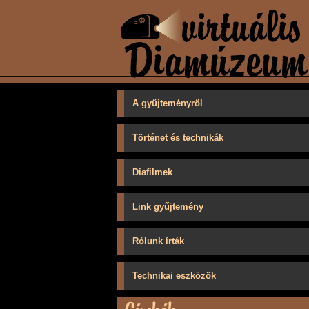
A gyűjteményről
Történet és technikák
Diafilmek
Link gyűjtemény
Rólunk írták
Technikai eszközök