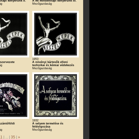
napi kenyerünk II.
A mi mindennapi kenyerünk III.
ág
Mezőgazdaság
1953
szervezete
A növényi kártevők elleni
ág
technikai és kémiai védekezés
Mezőgazdaság
1932
szántóföldi
A selyem termelése és
feldolgozása
ág
Mezőgazdaság
11
| ... |
35
|
»