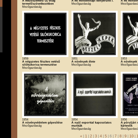
A mezőszemesi Új világ
A mi mindennapi kenyerünk I.
A mi minden
termelőszövetkezetben
Mezőgazdaság
Mezőgazdas
Mezőgazdaság
1959
1951
1953
A négyzetes fészkes vetésű
A növények élete
A növények 
silókukorica termesztése
Mezőgazdaság
Mezőgazdas
Mezőgazdaság
1954
1954
1956
A növényvédelem gépesítése
A nyúl exporttal kapcsolatos
A póruljárt 
Mezőgazdaság
munkák
kártevők
Mezőgazdaság
Mezőgazdas
«
|
1
|
2
|
3
|
4
|
5
| 6 |
7
|
8
|
9
|
10
|