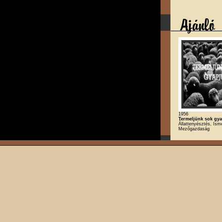
1956
Termeljünk sok gya
Állattenyésztés, Isme
Mezőgazdaság