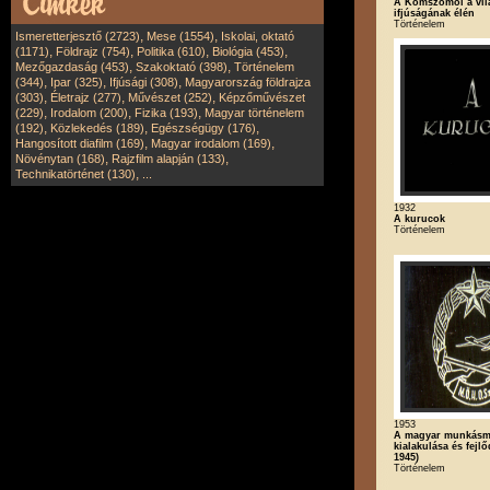
A Komszomol a vil
ifjúságának élén
Történelem
,
,
Ismeretterjesztő (2723)
Mese (1554)
Iskolai, oktató
,
,
,
,
(1171)
Földrajz (754)
Politika (610)
Biológia (453)
,
,
Mezőgazdaság (453)
Szakoktató (398)
Történelem
,
,
,
(344)
Ipar (325)
Ifjúsági (308)
Magyarország földrajza
,
,
,
(303)
Életrajz (277)
Művészet (252)
Képzőművészet
,
,
,
(229)
Irodalom (200)
Fizika (193)
Magyar történelem
,
,
,
(192)
Közlekedés (189)
Egészségügy (176)
,
,
Hangosított diafilm (169)
Magyar irodalom (169)
,
,
Növénytan (168)
Rajzfilm alapján (133)
,
Technikatörténet (130)
...
1932
A kurucok
Történelem
1953
A magyar munkás
kialakulása és fejlő
1945)
Történelem