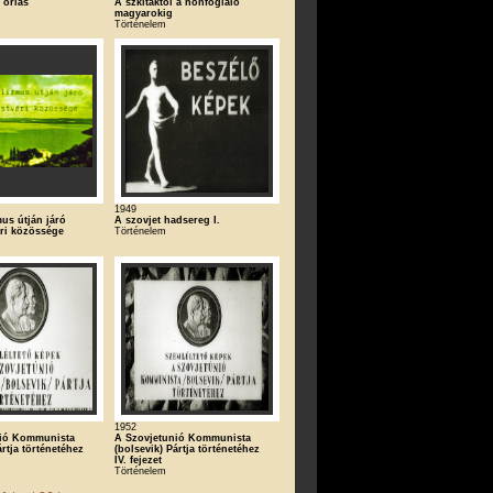
 óriás
A szkítáktól a honfoglaló
magyarokig
Történelem
1949
us útján járó
A szovjet hadsereg I.
éri közössége
Történelem
1952
nió Kommunista
A Szovjetunió Kommunista
ártja történetéhez
(bolsevik) Pártja történetéhez
IV. fejezet
Történelem