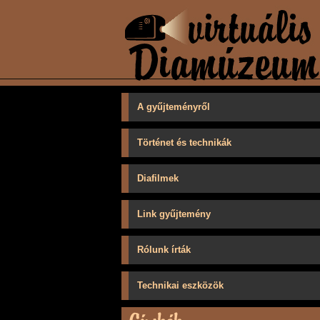
A gyűjteményről
Történet és technikák
Diafilmek
Link gyűjtemény
Rólunk írták
Technikai eszközök