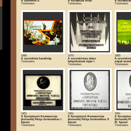
A Szentföld II.
A szirakuzai óriás
A szirakuzai
Történelem
Történelem
Történelem
1985
1970
1985
A szocialista hazafiság
A szocializmus teljes
A szocializm
Történelem
felépítésének útján I.
népek testv
Történelem
Történelem
1951
1951
1951
A Szovjetunió Kommunista
A Szovjetunió Kommunista
A Szovjetu
(bolsevik) Pártja történetéhez I.
(bolsevik) Pártja történetéhez II.
(bolsevik) P
fejezet
fejezet
III. fejezet
Történelem
Történelem
Történelem