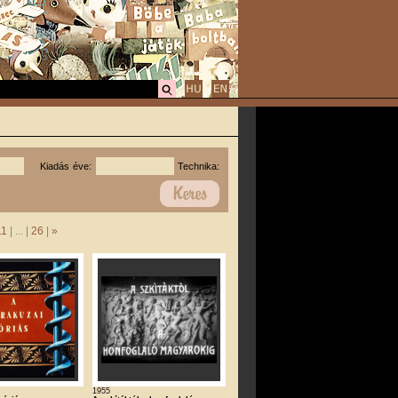
Kiadás éve:
Technika:
11
| ... |
26
|
»
1955