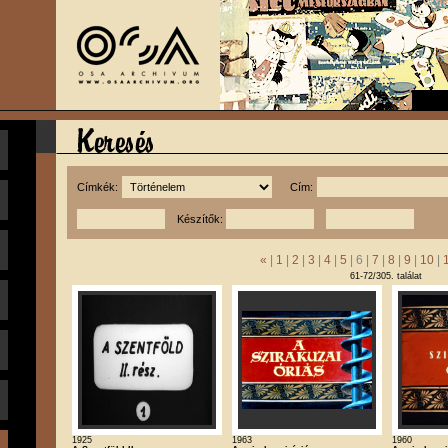
Címkék:
Cím:
Készítők:
«
|
1
|
2
|
3
|
4
|
5
| 6 |
7
|
8
|
9
|
10
|
61-72/305. találat
1925
1963
1960