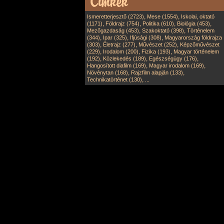
,
,
Ismeretterjesztő (2723)
Mese (1554)
Iskolai, oktató
,
,
,
,
(1171)
Földrajz (754)
Politika (610)
Biológia (453)
,
,
Mezőgazdaság (453)
Szakoktató (398)
Történelem
,
,
,
(344)
Ipar (325)
Ifjúsági (308)
Magyarország földrajza
,
,
,
(303)
Életrajz (277)
Művészet (252)
Képzőművészet
,
,
,
(229)
Irodalom (200)
Fizika (193)
Magyar történelem
,
,
,
(192)
Közlekedés (189)
Egészségügy (176)
,
,
Hangosított diafilm (169)
Magyar irodalom (169)
,
,
Növénytan (168)
Rajzfilm alapján (133)
,
Technikatörténet (130)
...