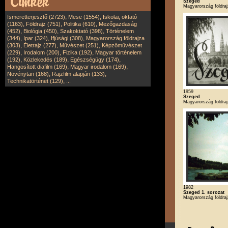
Szeged
Magyarország földra
,
,
Ismeretterjesztő (2723)
Mese (1554)
Iskolai, oktató
,
,
,
(1163)
Földrajz (751)
Politika (610)
Mezőgazdaság
,
,
,
(452)
Biológia (450)
Szakoktató (398)
Történelem
,
,
,
(344)
Ipar (324)
Ifjúsági (308)
Magyarország földrajza
,
,
,
(303)
Életrajz (277)
Művészet (251)
Képzőművészet
,
,
,
(229)
Irodalom (200)
Fizika (192)
Magyar történelem
,
,
,
(192)
Közlekedés (189)
Egészségügy (174)
,
,
Hangosított diafilm (169)
Magyar irodalom (169)
,
,
Növénytan (168)
Rajzfilm alapján (133)
,
Technikatörténet (129)
...
1959
Szeged
Magyarország földra
1982
Szeged 1. sorozat
Magyarország földra