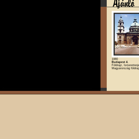
1980
Budapest 4.
Földrajz, Ismeretterj
Magyarország földra