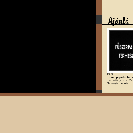
1959
Fűszerpaprika term
Ismeretterjesztő, M
Növénytermesztés