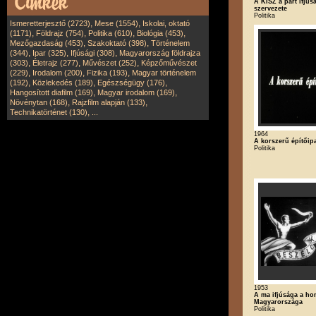
A KISZ a párt ifjús
szervezete
Politika
,
,
Ismeretterjesztő (2723)
Mese (1554)
Iskolai, oktató
,
,
,
,
(1171)
Földrajz (754)
Politika (610)
Biológia (453)
,
,
Mezőgazdaság (453)
Szakoktató (398)
Történelem
,
,
,
(344)
Ipar (325)
Ifjúsági (308)
Magyarország földrajza
,
,
,
(303)
Életrajz (277)
Művészet (252)
Képzőművészet
,
,
,
(229)
Irodalom (200)
Fizika (193)
Magyar történelem
,
,
,
(192)
Közlekedés (189)
Egészségügy (176)
,
,
Hangosított diafilm (169)
Magyar irodalom (169)
,
,
Növénytan (168)
Rajzfilm alapján (133)
,
Technikatörténet (130)
...
1964
A korszerű építőipa
Politika
1953
A ma ifjúsága a ho
Magyarországa
Politika