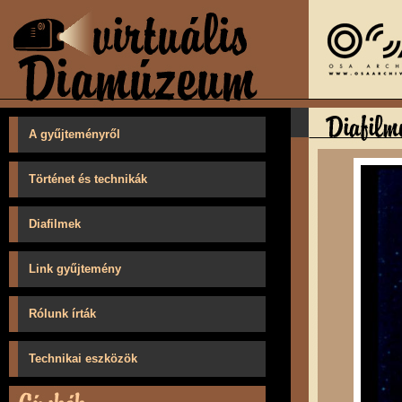
A gyűjteményről
Történet és technikák
Diafilmek
Link gyűjtemény
Rólunk írták
Technikai eszközök