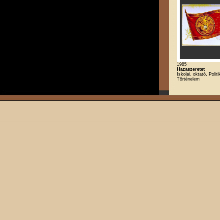
1985
Hazaszeretet
Iskolai, oktató, Politi
Történelem