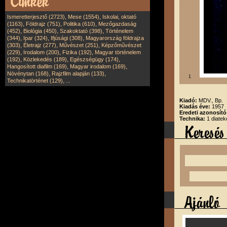
,
,
Ismeretterjesztő (2723)
Mese (1554)
Iskolai, oktató
,
,
,
(1163)
Földrajz (751)
Politika (610)
Mezőgazdaság
,
,
,
(452)
Biológia (450)
Szakoktató (398)
Történelem
,
,
,
(344)
Ipar (324)
Ifjúsági (308)
Magyarország földrajza
,
,
,
(303)
Életrajz (277)
Művészet (251)
Képzőművészet
,
,
,
(229)
Irodalom (200)
Fizika (192)
Magyar történelem
,
,
,
(192)
Közlekedés (189)
Egészségügy (174)
,
,
Hangosított diafilm (169)
Magyar irodalom (169)
,
,
Növénytan (168)
Rajzfilm alapján (133)
1
,
Technikatörténet (129)
...
Kiadó:
MDV., Bp.
Kiadás éve:
1957
Eredeti azonosít
Technika:
1 diate