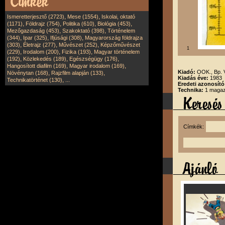
,
,
Ismeretterjesztő (2723)
Mese (1554)
Iskolai, oktató
,
,
,
,
(1171)
Földrajz (754)
Politika (610)
Biológia (453)
,
,
Mezőgazdaság (453)
Szakoktató (398)
Történelem
,
,
,
(344)
Ipar (325)
Ifjúsági (308)
Magyarország földrajza
,
,
,
(303)
Életrajz (277)
Művészet (252)
Képzőművészet
1
,
,
,
(229)
Irodalom (200)
Fizika (193)
Magyar történelem
,
,
,
(192)
Közlekedés (189)
Egészségügy (176)
,
,
Hangosított diafilm (169)
Magyar irodalom (169)
Kiadó:
OOK., Bp.
,
,
Növénytan (168)
Rajzfilm alapján (133)
Kiadás éve:
1983
,
Technikatörténet (130)
...
Eredeti azonosító
Technika:
1 magazi
Címkék: