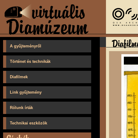
A gyűjteményről
Történet és technikák
Diafilmek
Link gyűjtemény
Rólunk írták
Technikai eszközök