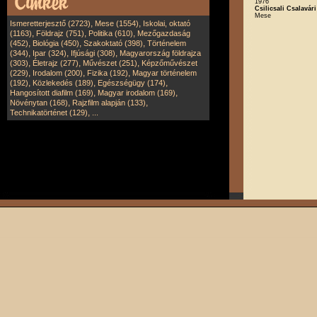
1976
Csilicsali Csalavár
Mese
,
,
Ismeretterjesztő (2723)
Mese (1554)
Iskolai, oktató
,
,
,
(1163)
Földrajz (751)
Politika (610)
Mezőgazdaság
,
,
,
(452)
Biológia (450)
Szakoktató (398)
Történelem
,
,
,
(344)
Ipar (324)
Ifjúsági (308)
Magyarország földrajza
,
,
,
(303)
Életrajz (277)
Művészet (251)
Képzőművészet
,
,
,
(229)
Irodalom (200)
Fizika (192)
Magyar történelem
,
,
,
(192)
Közlekedés (189)
Egészségügy (174)
,
,
Hangosított diafilm (169)
Magyar irodalom (169)
,
,
Növénytan (168)
Rajzfilm alapján (133)
,
Technikatörténet (129)
...