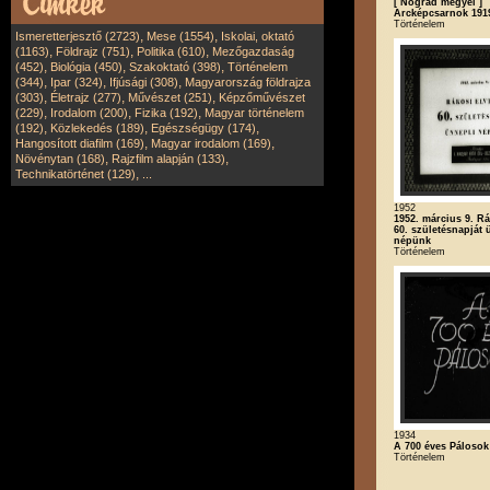
[ Nógrád megyei ]
Arcképcsarnok 191
Történelem
,
,
Ismeretterjesztő (2723)
Mese (1554)
Iskolai, oktató
,
,
,
(1163)
Földrajz (751)
Politika (610)
Mezőgazdaság
,
,
,
(452)
Biológia (450)
Szakoktató (398)
Történelem
,
,
,
(344)
Ipar (324)
Ifjúsági (308)
Magyarország földrajza
,
,
,
(303)
Életrajz (277)
Művészet (251)
Képzőművészet
,
,
,
(229)
Irodalom (200)
Fizika (192)
Magyar történelem
,
,
,
(192)
Közlekedés (189)
Egészségügy (174)
,
,
Hangosított diafilm (169)
Magyar irodalom (169)
,
,
Növénytan (168)
Rajzfilm alapján (133)
,
Technikatörténet (129)
...
1952
1952. március 9. Rá
60. születésnapját 
népünk
Történelem
1934
A 700 éves Pálosok
Történelem