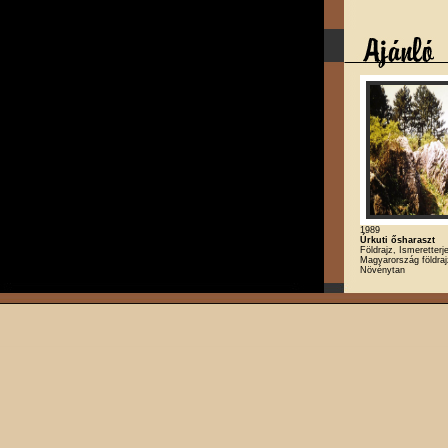
1989
Úrkuti ősharaszt
Földrajz, Ismeretterj
Magyarország földraj
Növénytan