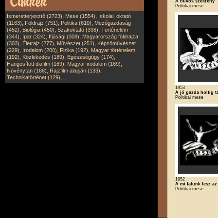
A bűvös szekrény
Politikai mese
,
,
Ismeretterjesztő (2723)
Mese (1554)
Iskolai, oktató
,
,
,
(1163)
Földrajz (751)
Politika (610)
Mezőgazdaság
,
,
,
(452)
Biológia (450)
Szakoktató (398)
Történelem
,
,
,
(344)
Ipar (324)
Ifjúsági (308)
Magyarország földrajza
,
,
,
(303)
Életrajz (277)
Művészet (251)
Képzőművészet
,
,
,
(229)
Irodalom (200)
Fizika (192)
Magyar történelem
,
,
,
(192)
Közlekedés (189)
Egészségügy (174)
,
,
Hangosított diafilm (169)
Magyar irodalom (169)
,
,
Növénytan (168)
Rajzfilm alapján (133)
,
Technikatörténet (129)
...
1953
A jó gazda holtig t
Politikai mese
1952
A mi falunk lesz az
Politikai mese