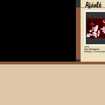
1978
Zoo Budapest
Biológia, Ismeretterj