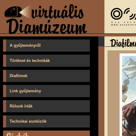
A gyűjteményről
Történet és technikák
Diafilmek
Link gyűjtemény
Rólunk írták
Technikai eszközök