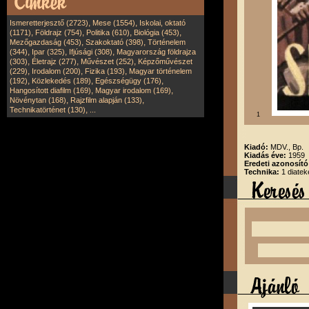
,
,
Ismeretterjesztő (2723)
Mese (1554)
Iskolai, oktató
,
,
,
,
(1171)
Földrajz (754)
Politika (610)
Biológia (453)
,
,
Mezőgazdaság (453)
Szakoktató (398)
Történelem
,
,
,
(344)
Ipar (325)
Ifjúsági (308)
Magyarország földrajza
,
,
,
(303)
Életrajz (277)
Művészet (252)
Képzőművészet
,
,
,
(229)
Irodalom (200)
Fizika (193)
Magyar történelem
,
,
,
(192)
Közlekedés (189)
Egészségügy (176)
,
,
Hangosított diafilm (169)
Magyar irodalom (169)
,
,
Növénytan (168)
Rajzfilm alapján (133)
,
Technikatörténet (130)
...
1
Kiadó:
MDV., Bp.
Kiadás éve:
1959
Eredeti azonosít
Technika:
1 diatek