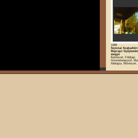
1988
Szennai Szabadtér
Néprajzi Gyűjtemé
megye
Építészet, Földrajz,
Ismeretterjesztő, M
földrajza, Művészet,