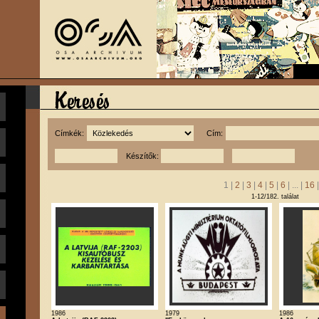
Címkék:
Cím:
Készítők:
1 |
2
|
3
|
4
|
5
|
6
| ... |
16
1-12/182. találat
1986
1979
1986