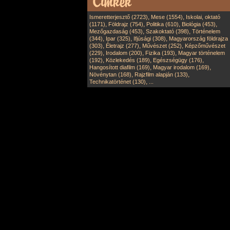
,
,
Ismeretterjesztő (2723)
Mese (1554)
Iskolai, oktató
,
,
,
,
(1171)
Földrajz (754)
Politika (610)
Biológia (453)
,
,
Mezőgazdaság (453)
Szakoktató (398)
Történelem
,
,
,
(344)
Ipar (325)
Ifjúsági (308)
Magyarország földrajza
,
,
,
(303)
Életrajz (277)
Művészet (252)
Képzőművészet
,
,
,
(229)
Irodalom (200)
Fizika (193)
Magyar történelem
,
,
,
(192)
Közlekedés (189)
Egészségügy (176)
,
,
Hangosított diafilm (169)
Magyar irodalom (169)
,
,
Növénytan (168)
Rajzfilm alapján (133)
,
Technikatörténet (130)
...