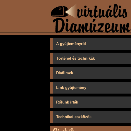
A gyűjteményről
Történet és technikák
Diafilmek
Link gyűjtemény
Rólunk írták
Technikai eszközök