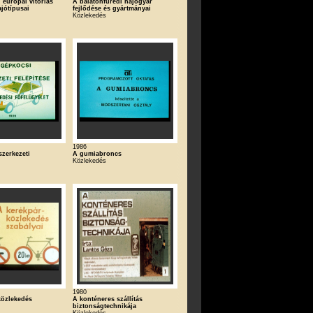
 európai vitorlás
A balatonfüredi hajógyár
jótípusai
fejlődése és gyártmányai
Közlekedés
1986
szerkezeti
A gumiabroncs
Közlekedés
1980
közlekedés
A konténeres szállítás
biztonságtechnikája
Közlekedés