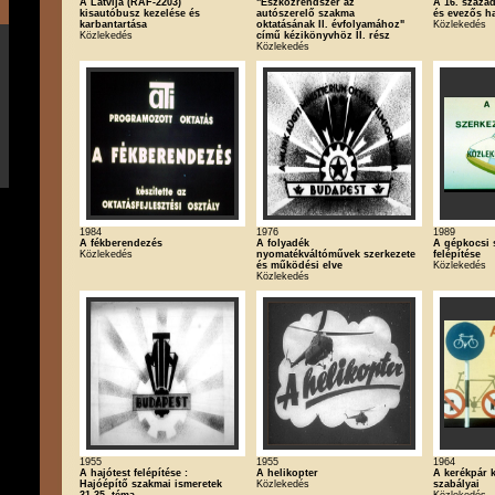
A Latvija (RAF-2203)
"Eszközrendszer az
A 16. század
kisautóbusz kezelése és
autószerelő szakma
és evezős ha
karbantartása
oktatásának II. évfolyamához"
Közlekedés
Közlekedés
című kézikönyvhöz II. rész
Közlekedés
1984
1976
1989
A fékberendezés
A folyadék
A gépkocsi 
Közlekedés
nyomatékváltóművek szerkezete
felépítése
és működési elve
Közlekedés
Közlekedés
1955
1955
1964
A hajótest felépítése :
A helikopter
A kerékpár 
Hajóépítő szakmai ismeretek
Közlekedés
szabályai
31-35. téma
Közlekedés