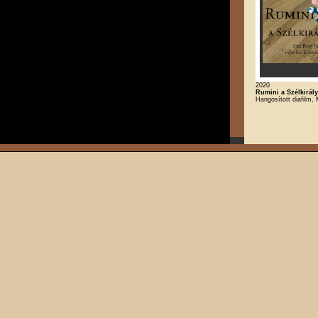
2020
Rumini a Szélkirál
Hangosított diafilm,