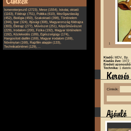
,
,
Ismeretterjesztő (2723)
Mese (1554)
Iskolai, oktató
,
,
,
(1163)
Földrajz (751)
Politika (610)
Mezőgazdaság
,
,
,
(452)
Biológia (450)
Szakoktató (398)
Történelem
,
,
,
(344)
Ipar (324)
Ifjúsági (308)
Magyarország földrajza
,
,
,
(303)
Életrajz (277)
Művészet (251)
Képzőművészet
,
,
,
(229)
Irodalom (200)
Fizika (192)
Magyar történelem
,
,
,
(192)
Közlekedés (189)
Egészségügy (174)
,
,
Hangosított diafilm (169)
Magyar irodalom (169)
,
,
Növénytan (168)
Rajzfilm alapján (133)
1
,
Technikatörténet (129)
...
Kiadó:
MDV., Bp.
Kiadás éve:
1972
Eredeti azonosít
Technika:
1 diatek
Címkék: