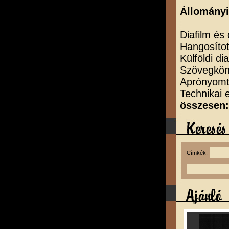
Állományi
Diafilm és
Hangosítot
Külföldi di
Szövegkön
Aprónyomta
Technika
összesen:
Címkék: