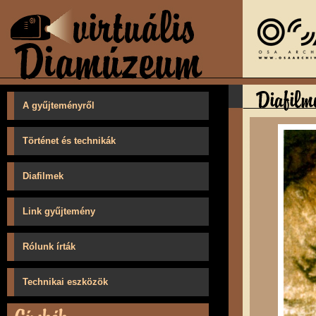
A gyűjteményről
Történet és technikák
Diafilmek
Link gyűjtemény
Rólunk írták
Technikai eszközök