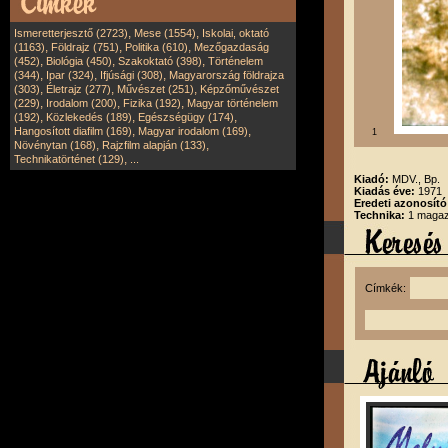
,
,
Ismeretterjesztő (2723)
Mese (1554)
Iskolai, oktató
,
,
,
(1163)
Földrajz (751)
Politika (610)
Mezőgazdaság
,
,
,
(452)
Biológia (450)
Szakoktató (398)
Történelem
,
,
,
(344)
Ipar (324)
Ifjúsági (308)
Magyarország földrajza
,
,
,
(303)
Életrajz (277)
Művészet (251)
Képzőművészet
,
,
,
(229)
Irodalom (200)
Fizika (192)
Magyar történelem
,
,
,
(192)
Közlekedés (189)
Egészségügy (174)
,
,
Hangosított diafilm (169)
Magyar irodalom (169)
1
,
,
Növénytan (168)
Rajzfilm alapján (133)
,
Technikatörténet (129)
...
Kiadó:
MDV., Bp.
Kiadás éve:
1971
Eredeti azonosító
Technika:
1 magazi
Címkék: