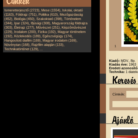
,
,
Ismeretterjesztő (2723)
Mese (1554)
Iskolai, oktató
,
,
,
(1163)
Földrajz (751)
Politika (610)
Mezőgazdaság
,
,
,
(452)
Biológia (450)
Szakoktató (398)
Történelem
,
,
,
(344)
Ipar (324)
Ifjúsági (308)
Magyarország földrajza
,
,
,
(303)
Életrajz (277)
Művészet (251)
Képzőművészet
,
,
,
(229)
Irodalom (200)
Fizika (192)
Magyar történelem
,
,
,
(192)
Közlekedés (189)
Egészségügy (174)
,
,
Hangosított diafilm (169)
Magyar irodalom (169)
,
,
Növénytan (168)
Rajzfilm alapján (133)
1
,
Technikatörténet (129)
...
Kiadó:
MDV., Bp.
Kiadás éve:
1963
Eredeti azonosít
Technika:
1 diatek
Címkék: