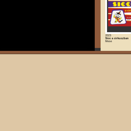
2023
Sicc a cirkuszban
Mese