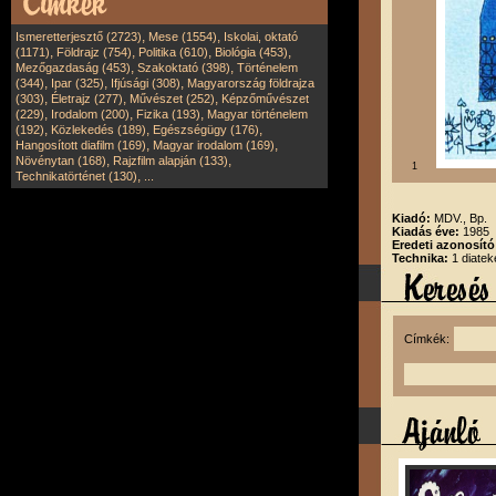
,
,
Ismeretterjesztő (2723)
Mese (1554)
Iskolai, oktató
,
,
,
,
(1171)
Földrajz (754)
Politika (610)
Biológia (453)
,
,
Mezőgazdaság (453)
Szakoktató (398)
Történelem
,
,
,
(344)
Ipar (325)
Ifjúsági (308)
Magyarország földrajza
,
,
,
(303)
Életrajz (277)
Művészet (252)
Képzőművészet
,
,
,
(229)
Irodalom (200)
Fizika (193)
Magyar történelem
,
,
,
(192)
Közlekedés (189)
Egészségügy (176)
,
,
Hangosított diafilm (169)
Magyar irodalom (169)
,
,
Növénytan (168)
Rajzfilm alapján (133)
1
,
Technikatörténet (130)
...
Kiadó:
MDV., Bp.
Kiadás éve:
1985
Eredeti azonosít
Technika:
1 diatek
Címkék: