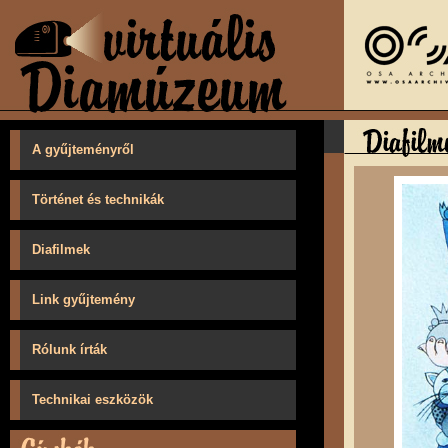
A gyűjteményről
Történet és technikák
Diafilmek
Link gyűjtemény
Rólunk írták
Technikai eszközök