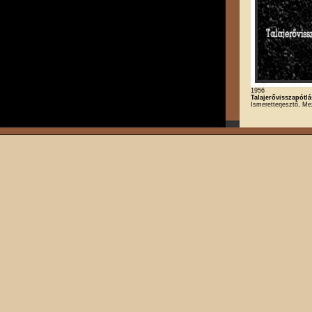
1956
Talajerővisszapótlá
Ismeretterjesztő, M