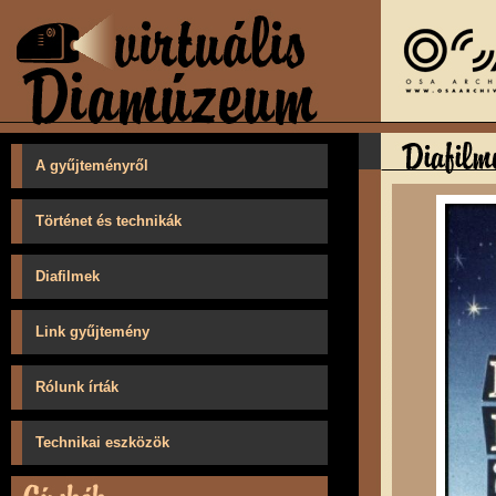
A gyűjteményről
Történet és technikák
Diafilmek
Link gyűjtemény
Rólunk írták
Technikai eszközök