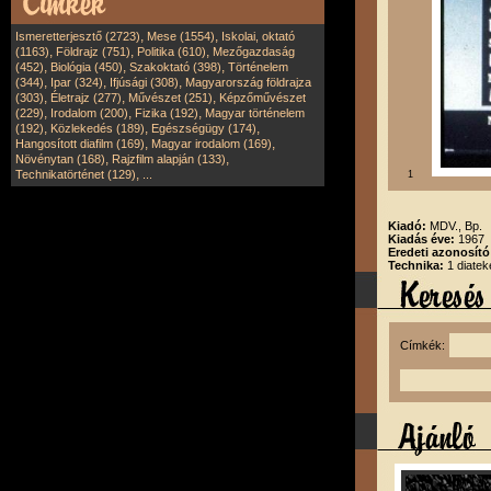
,
,
Ismeretterjesztő (2723)
Mese (1554)
Iskolai, oktató
,
,
,
(1163)
Földrajz (751)
Politika (610)
Mezőgazdaság
,
,
,
(452)
Biológia (450)
Szakoktató (398)
Történelem
,
,
,
(344)
Ipar (324)
Ifjúsági (308)
Magyarország földrajza
,
,
,
(303)
Életrajz (277)
Művészet (251)
Képzőművészet
,
,
,
(229)
Irodalom (200)
Fizika (192)
Magyar történelem
,
,
,
(192)
Közlekedés (189)
Egészségügy (174)
,
,
Hangosított diafilm (169)
Magyar irodalom (169)
,
,
Növénytan (168)
Rajzfilm alapján (133)
,
Technikatörténet (129)
...
1
Kiadó:
MDV., Bp.
Kiadás éve:
1967
Eredeti azonosít
Technika:
1 diatek
Címkék: