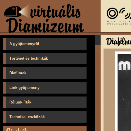
A gyűjteményről
Történet és technikák
Diafilmek
Link gyűjtemény
Rólunk írták
Technikai eszközök