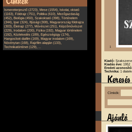
,
,
Ismeretterjesztő (2723)
Mese (1554)
Iskolai, oktató
,
,
,
(1163)
Földrajz (751)
Politika (610)
Mezőgazdaság
,
,
,
(452)
Biológia (450)
Szakoktató (398)
Történelem
,
,
,
(344)
Ipar (324)
Ifjúsági (308)
Magyarország földrajza
,
,
,
(303)
Életrajz (277)
Művészet (251)
Képzőművészet
,
,
,
(229)
Irodalom (200)
Fizika (192)
Magyar történelem
,
,
,
(192)
Közlekedés (189)
Egészségügy (174)
,
,
Hangosított diafilm (169)
Magyar irodalom (169)
,
,
Növénytan (168)
Rajzfilm alapján (133)
,
Technikatörténet (129)
...
1
Kiadó:
Szakszerve
Kiadás éve:
1952
Eredeti azonosító
Technika:
1 diatek
Címkék: