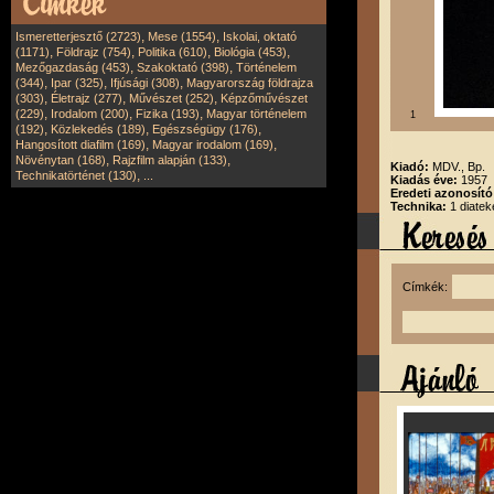
,
,
Ismeretterjesztő (2723)
Mese (1554)
Iskolai, oktató
,
,
,
,
(1171)
Földrajz (754)
Politika (610)
Biológia (453)
,
,
Mezőgazdaság (453)
Szakoktató (398)
Történelem
,
,
,
(344)
Ipar (325)
Ifjúsági (308)
Magyarország földrajza
,
,
,
(303)
Életrajz (277)
Művészet (252)
Képzőművészet
,
,
,
(229)
Irodalom (200)
Fizika (193)
Magyar történelem
1
,
,
,
(192)
Közlekedés (189)
Egészségügy (176)
,
,
Hangosított diafilm (169)
Magyar irodalom (169)
,
,
Növénytan (168)
Rajzfilm alapján (133)
Kiadó:
MDV., Bp.
,
Technikatörténet (130)
...
Kiadás éve:
1957
Eredeti azonosít
Technika:
1 diatek
Címkék: