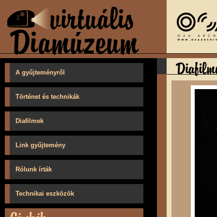
A gyűjteményről
Történet és technikák
Diafilmek
Link gyűjtemény
Rólunk írták
Technikai eszközök