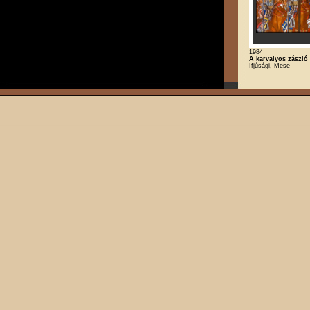
1984
A karvalyos zászló
Ifjúsági, Mese