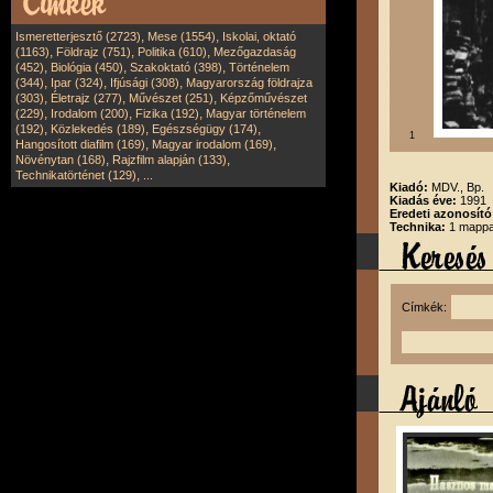
,
,
Ismeretterjesztő (2723)
Mese (1554)
Iskolai, oktató
,
,
,
(1163)
Földrajz (751)
Politika (610)
Mezőgazdaság
,
,
,
(452)
Biológia (450)
Szakoktató (398)
Történelem
,
,
,
(344)
Ipar (324)
Ifjúsági (308)
Magyarország földrajza
,
,
,
(303)
Életrajz (277)
Művészet (251)
Képzőművészet
,
,
,
(229)
Irodalom (200)
Fizika (192)
Magyar történelem
,
,
,
(192)
Közlekedés (189)
Egészségügy (174)
1
,
,
Hangosított diafilm (169)
Magyar irodalom (169)
,
,
Növénytan (168)
Rajzfilm alapján (133)
,
Technikatörténet (129)
...
Kiadó:
MDV., Bp.
Kiadás éve:
1991
Eredeti azonosító
Technika:
1 mappa,
Címkék: