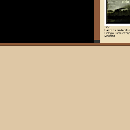
1955
Hasznos madarak é
Biológia, Ismeretterj
Madarak