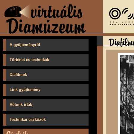
A gyűjteményről
Történet és technikák
Diafilmek
Link gyűjtemény
Rólunk írták
Technikai eszközök